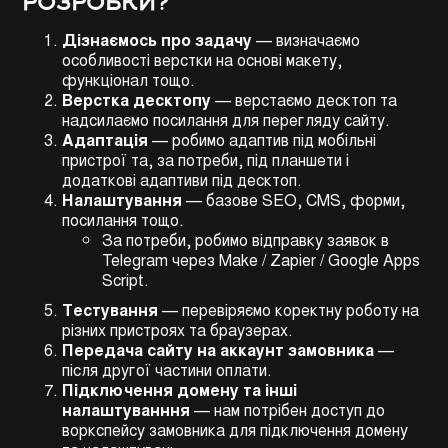
РОЗРОБКИ?
Дізнаємось про задачу
— визначаємо
особливості верстки на основі макету,
функціонал тощо.
Верстка десктопу
— верстаємо десктоп та
надсилаємо посилання для перегляду сайту.
Адаптація
— робимо адаптив під мобільні
пристрої та, за потреби, під планшети і
додаткові адаптиви під десктоп.
Налаштування
— базове SEO, CMS, форми,
посилання тощо.
За потреби, робимо відправку заявок в
Telegram через Make / Zapier / Google Apps
Script.
Тестування
— перевіряємо коректну роботу на
різних пристроях та браузерах.
Передача сайту на аккаунт замовника
—
після другої частини оплати.
Підключення домену та інші
налаштуванння
— нам потрібен доступ до
воркспейсу замовника для підключення домену