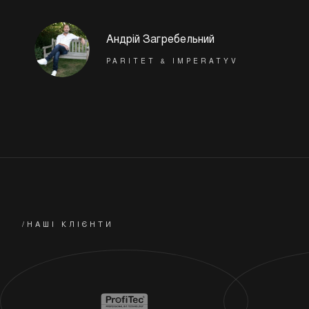
Андрій Загребельний
PARITET & IMPERATYV
НАЗАД
ДАЛІ
/НАШІ КЛІЄНТИ